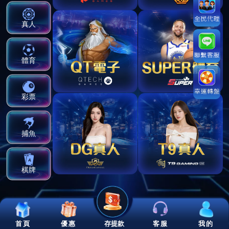
真人
體育
彩票
捕魚
棋牌
首頁
優惠
存提款
客服
我的